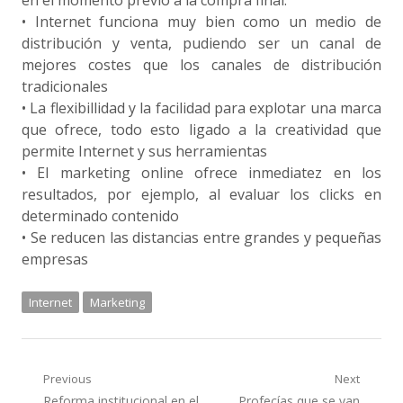
en el momento previo a la compra final.
• Internet funciona muy bien como un medio de
distribución y venta, pudiendo ser un canal de
mejores costes que los canales de distribución
tradicionales
• La flexibillidad y la facilidad para explotar una marca
que ofrece, todo esto ligado a la creatividad que
permite Internet y sus herramientas
• El marketing online ofrece inmediatez en los
resultados, por ejemplo, al evaluar los clicks en
determinado contenido
• Se reducen las distancias entre grandes y pequeñas
empresas
Internet
Marketing
Navegación
Previous
Next
Previous
Next
Reforma institucional en el
Profecías que se van