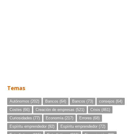
Temas
Autónomos
(202)
Bancos
(64)
Bancos
(73)
consejos
(64)
Costes
(66)
Creación de empresas
(521)
Crisis
(461)
Curiosidades
(77)
Economía
(217)
Errores
(68)
Espíritu emprendedor
(92)
Espíritu emprendedor
(72)