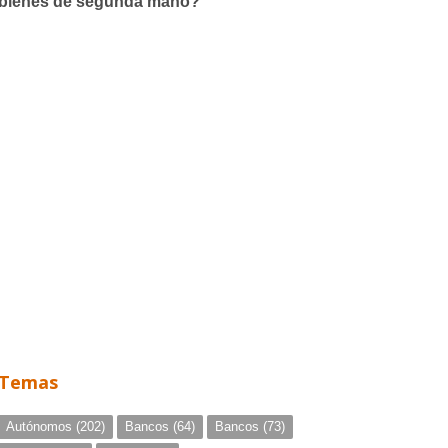
Temas
Autónomos
(202)
Bancos
(64)
Bancos
(73)