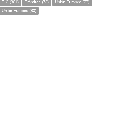
TIC
(301)
Trámites
(78)
Unión Europea
(77)
Unión Europea
(83)