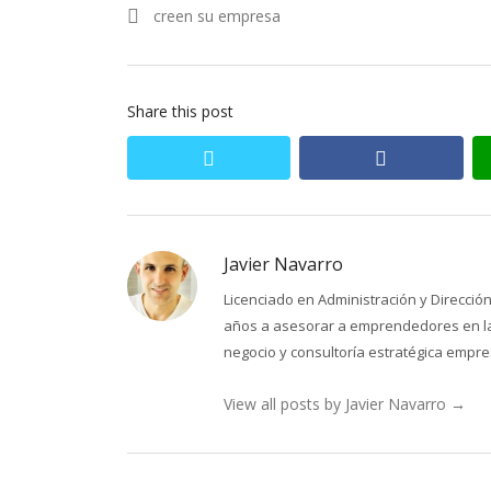
de
post:
creen su empresa
entradas
Share this post
twitter
facebook
Javier Navarro
Licenciado en Administración y Direcci
años a asesorar a emprendedores en la 
negocio y consultoría estratégica empres
View all posts by Javier Navarro
→