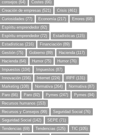
consejos
(64)
Costes
(66)
Creación de empresas
(521)
Crisis
(461)
Curiosidades
(77)
Economía
(217)
Errores
(68)
Espíritu emprendedor
(92)
Espíritu emprendedor
(72)
Estadísticas
(115)
Estadísticas
(216)
Financiación
(89)
Gestión
(75)
Gobierno
(89)
Hacienda
(117)
Hacienda
(64)
Humor
(75)
Humor
(76)
Impuestos
(104)
Impuestos
(87)
Innovación
(156)
Internet
(224)
IRPF
(131)
Marketing
(108)
Normativa
(264)
Normativa
(87)
Paro
(66)
Paro
(92)
Pymes
(247)
Pymes
(94)
Recursos humanos
(153)
Recursos y Consejos
(99)
Seguridad Social
(76)
Seguridad Social
(142)
SEPE
(71)
Tendencias
(69)
Tendencias
(125)
TIC
(105)