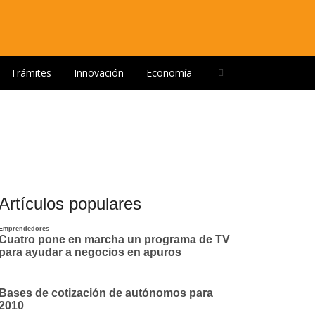
Open
Trámites
Innovación
Economía
search
panel
Artículos populares