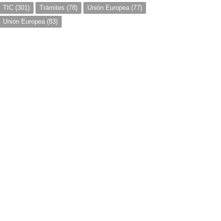
TIC
(301)
Trámites
(78)
Unión Europea
(77)
Unión Europea
(83)