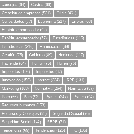
consejos
(64)
Costes
(66)
Creación de empresas
(521)
Crisis
(461)
Curiosidades
(77)
Economía
(217)
Errores
(68)
Espíritu emprendedor
(92)
Espíritu emprendedor
(72)
Estadísticas
(115)
Estadísticas
(216)
Financiación
(89)
Gestión
(75)
Gobierno
(89)
Hacienda
(117)
Hacienda
(64)
Humor
(75)
Humor
(76)
Impuestos
(104)
Impuestos
(87)
Innovación
(156)
Internet
(224)
IRPF
(131)
Marketing
(108)
Normativa
(264)
Normativa
(87)
Paro
(66)
Paro
(92)
Pymes
(247)
Pymes
(94)
Recursos humanos
(153)
Recursos y Consejos
(99)
Seguridad Social
(76)
Seguridad Social
(142)
SEPE
(71)
Tendencias
(69)
Tendencias
(125)
TIC
(105)