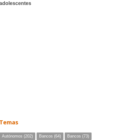
Temas
Autónomos
(202)
Bancos
(64)
Bancos
(73)