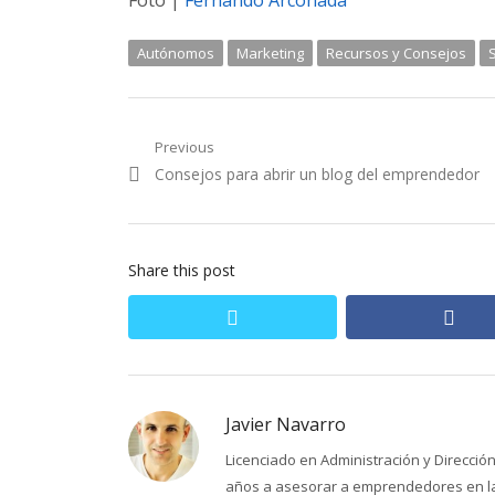
Foto |
Fernando Arconada
Autónomos
Marketing
Recursos y Consejos
Navegación
Previous
Previous
Consejos para abrir un blog del emprendedor
de
post:
entradas
Share this post
twitter
fac
Javier Navarro
Licenciado en Administración y Direcci
años a asesorar a emprendedores en la 