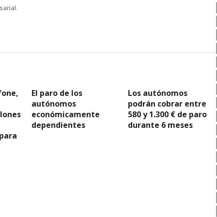
arial.
fone,
El paro de los
Los autónomos
a
autónomos
podrán cobrar entre
llones
económicamente
580 y 1.300 € de paro
dependientes
durante 6 meses
 para