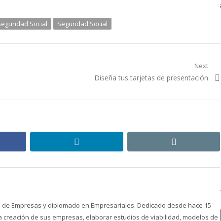
Seguridad Social
Seguridad Social
Next
Next
Diseña tus tarjetas de presentación
post:
ebook
linkedin
email
ón de Empresas y diplomado en Empresariales. Dedicado desde hace 15
creación de sus empresas, elaborar estudios de viabilidad, modelos de