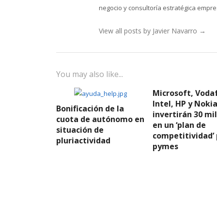
negocio y consultoría estratégica empres
View all posts by Javier Navarro
→
You may also like...
Microsoft, Voda
Intel, HP y Noki
Bonificación de la
invertirán 30 mi
cuota de autónomo en
en un ‘plan de
situación de
competitividad’
pluriactividad
pymes