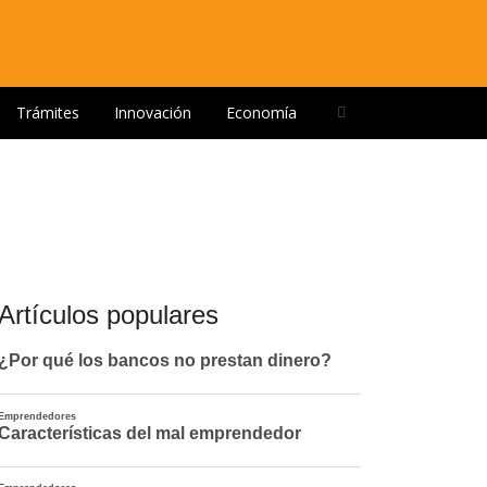
Open
Trámites
Innovación
Economía
search
panel
Artículos populares