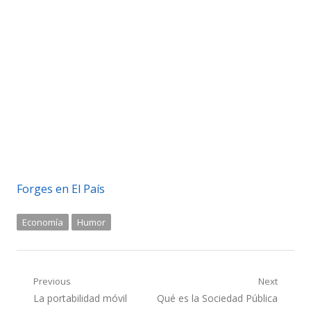
Forges en El País
Economía
Humor
Navegación
Previous
Next
Previous
Next
La portabilidad móvil
Qué es la Sociedad Pública
de