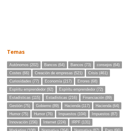
Temas
Autónomos
(202)
Bancos
(64)
Bancos
(73)
consejos
(64)
Costes
(66)
Creación de empresas
(521)
Crisis
(461)
Curiosidades
(77)
Economía
(217)
Errores
(68)
Espíritu emprendedor
(92)
Espíritu emprendedor
(72)
Estadísticas
(115)
Estadísticas
(216)
Financiación
(89)
Gestión
(75)
Gobierno
(89)
Hacienda
(117)
Hacienda
(64)
Humor
(75)
Humor
(76)
Impuestos
(104)
Impuestos
(87)
Innovación
(156)
Internet
(224)
IRPF
(131)
Marketing
(108)
Normativa
(264)
Normativa
(87)
Paro
(66)