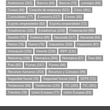
Autónomos
(202)
Bancos
(64)
Bancos
(73)
consejos
(64)
Costes
(66)
Creación de empresas
(521)
Crisis
(461)
Curiosidades
(77)
Economía
(217)
Errores
(68)
Espíritu emprendedor
(92)
Espíritu emprendedor
(72)
Estadísticas
(115)
Estadísticas
(216)
Financiación
(89)
Gestión
(75)
Gobierno
(89)
Hacienda
(117)
Hacienda
(64)
Humor
(75)
Humor
(76)
Impuestos
(104)
Impuestos
(87)
Innovación
(156)
Internet
(224)
IRPF
(131)
Marketing
(108)
Normativa
(264)
Normativa
(87)
Paro
(66)
Paro
(92)
Pymes
(247)
Pymes
(94)
Recursos humanos
(153)
Recursos y Consejos
(99)
Seguridad Social
(76)
Seguridad Social
(142)
SEPE
(71)
Tendencias
(69)
Tendencias
(125)
TIC
(105)
TIC
(301)
Trámites
(78)
Unión Europea
(77)
Unión Europea
(83)