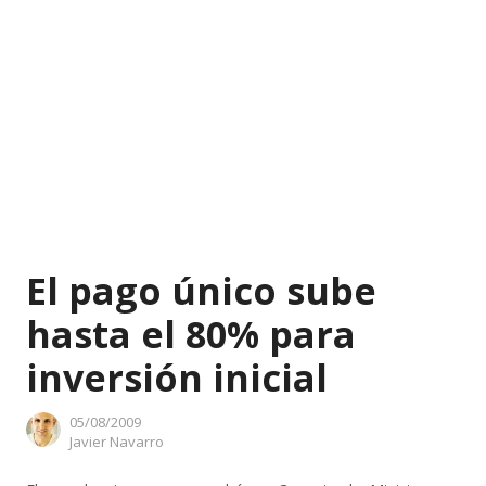
El pago único sube
hasta el 80% para
inversión inicial
05/08/2009
Author
Javier Navarro