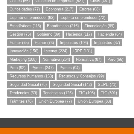
Costes
(66)
Creación de empresas
(521)
Crisis
(461)
Curiosidades
(77)
Economía
(217)
Errores
(68)
Espíritu emprendedor
(92)
Espíritu emprendedor
(72)
Estadísticas
(115)
Estadísticas
(216)
Financiación
(89)
Gestión
(75)
Gobierno
(89)
Hacienda
(117)
Hacienda
(64)
Humor
(75)
Humor
(76)
Impuestos
(104)
Impuestos
(87)
Innovación
(156)
Internet
(224)
IRPF
(131)
Marketing
(108)
Normativa
(264)
Normativa
(87)
Paro
(66)
Paro
(92)
Pymes
(247)
Pymes
(94)
Recursos humanos
(153)
Recursos y Consejos
(99)
Seguridad Social
(76)
Seguridad Social
(142)
SEPE
(71)
Tendencias
(69)
Tendencias
(125)
TIC
(105)
TIC
(301)
Trámites
(78)
Unión Europea
(77)
Unión Europea
(83)