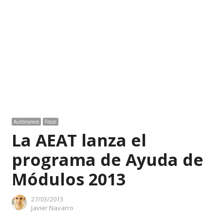
Autónomos
Fiscal
La AEAT lanza el
programa de Ayuda de
Módulos 2013
27/03/2013
Author
Javier Navarro