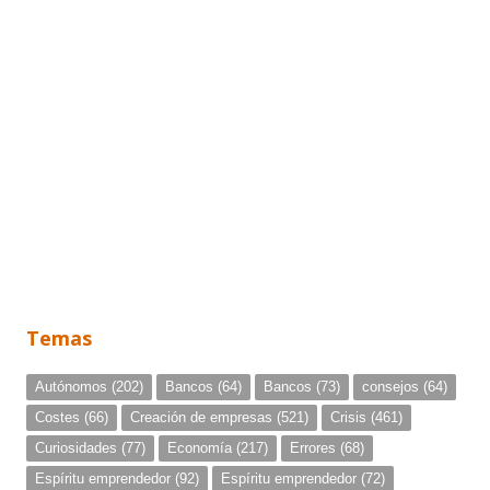
Temas
Autónomos
(202)
Bancos
(64)
Bancos
(73)
consejos
(64)
Costes
(66)
Creación de empresas
(521)
Crisis
(461)
Curiosidades
(77)
Economía
(217)
Errores
(68)
Espíritu emprendedor
(92)
Espíritu emprendedor
(72)