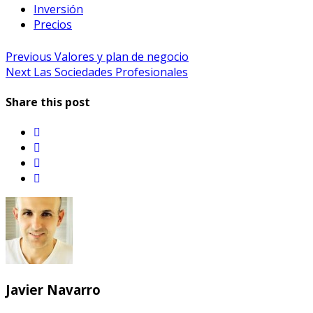
Inversión
Precios
Navegación
Previous
Previous
Valores y plan de negocio
Next
post:
Next
Las Sociedades Profesionales
de
post:
entradas
Share this post
twitter
facebook
linkedin
email
Javier Navarro