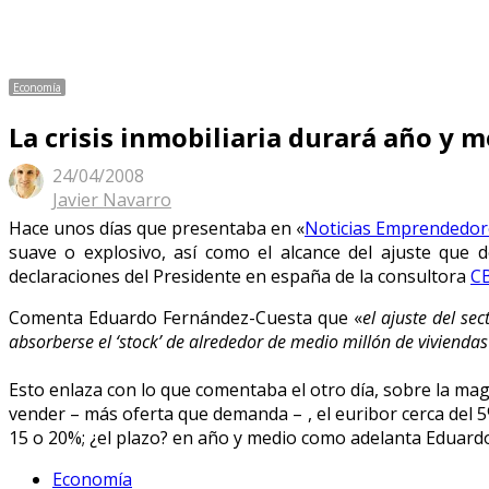
Economía
La crisis inmobiliaria durará año y 
24/04/2008
Author
Javier Navarro
Hace unos días que presentaba en «
Noticias Emprendedor
suave o explosivo, así como el alcance del ajuste que 
declaraciones del Presidente en españa de la consultora
CB
Comenta Eduardo Fernández-Cuesta que «
el ajuste del se
absorberse el ‘stock’ de alrededor de medio millón de vivienda
Esto enlaza con lo que comentaba el otro día, sobre la magni
vender – más oferta que demanda – , el euribor cerca del 5
15 o 20%; ¿el plazo? en año y medio como adelanta Eduar
Economía