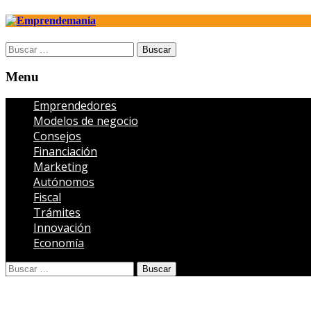
Open
Buscar:
search
panel
Menu
Menu
Emprendedores
Modelos de negocio
Consejos
Financiación
Marketing
Autónomos
Fiscal
Trámites
Innovación
Economía
Open
Buscar:
search
panel