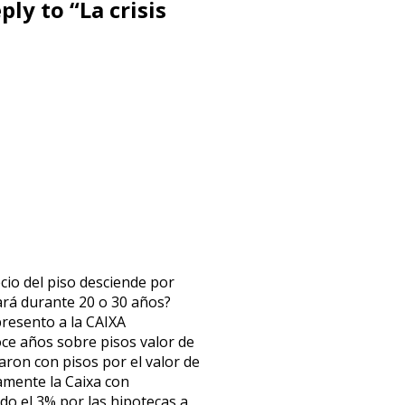
ply to “La crisis
ecio del piso desciende por
ará durante 20 o 30 años?
presento a la CAIXA
oce años sobre pisos valor de
aron con pisos por el valor de
samente la Caixa con
do el 3% por las hipotecas a