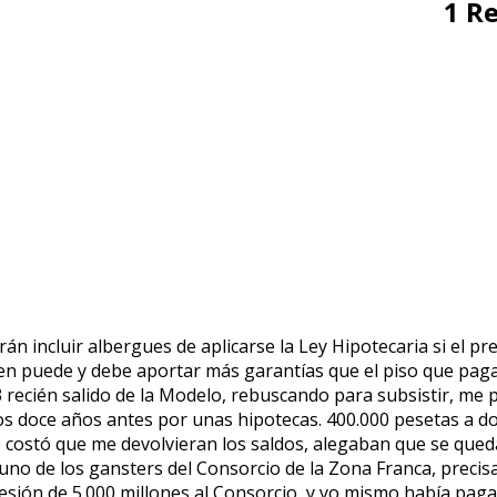
1 Re
án incluir albergues de aplicarse la Ley Hipotecaria si el pr
ien puede y debe aportar más garantías que el piso que pag
recién salido de la Modelo, rebuscando para subsistir, me 
os doce años antes por unas hipotecas. 400.000 pesetas a d
e costó que me devolvieran los saldos, alegaban que se qued
 uno de los gansters del Consorcio de la Zona Franca, preci
esión de 5.000 millones al Consorcio, y yo mismo había paga