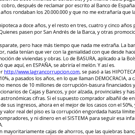
cobro, después de reclamar por escrito al Banco de España.
e años rondaban los 20.000.000 y que no me extrañaría que l
ipoteca a doce años, y el resto en tres, cuatro y cinco años
. Quienes pasen por San Andrés de la Barca, y otras promoci
sparate, pero hace más tiempo que nada me extraña. La banc
tor, nada tenían que ver con la genialidad con que desde hac
oción de viviendas y obras. Lo de BASURA, aplicado a la Bol
ó que aquí, en ESPAÑA, se abriría el melón. Y así es.
er
http://www.lagrancorrupcion.com
, se pasó a las HIPOTECA
 un 10%, a pasados los años, en lo que llaman DEMOCRACIA, a
no menos de 10 millones de corrupción-basura financiados y 
ncionarios de Cajas y Bancos, y por alzada, provinciales y has
s astronómicas cifras. Si el supuesto comprador albañil de 
de sus ingresos, ahora en el mejor de los casos con el 50%, 
 valor real del piso es la corrupción engordada hasta límite
compradores, y ni dinero en el SISTEMA para seguir esa infam
A.
n mayoritariamente cajas de ahorros, que las quiebras bancar