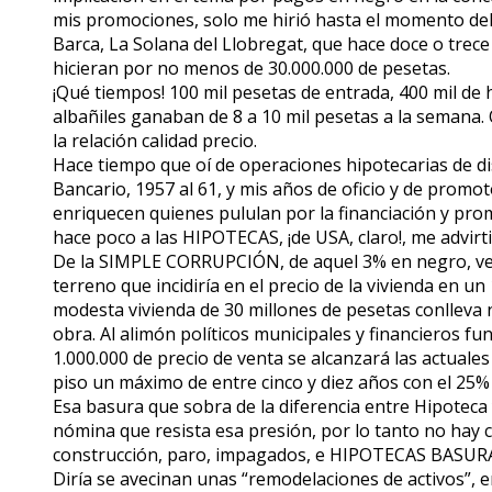
mis promociones, solo me hirió hasta el momento del 
Barca, La Solana del Llobregat, que hace doce o trec
hicieran por no menos de 30.000.000 de pesetas.
¡Qué tiempos! 100 mil pesetas de entrada, 400 mil de h
albañiles ganaban de 8 a 10 mil pesetas a la semana
la relación calidad precio.
Hace tiempo que oí de operaciones hipotecarias de di
Bancario, 1957 al 61, y mis años de oficio y de promo
enriquecen quienes pululan por la financiación y prom
hace poco a las HIPOTECAS, ¡de USA, claro!, me advirti
De la SIMPLE CORRUPCIÓN, de aquel 3% en negro, v
terreno que incidiría en el precio de la vivienda en
modesta vivienda de 30 millones de pesetas conlleva 
obra. Al alimón políticos municipales y financieros fu
1.000.000 de precio de venta se alcanzará las actuale
piso un máximo de entre cinco y diez años con el 25% 
Esa basura que sobra de la diferencia entre Hipoteca y
nómina que resista esa presión, por lo tanto no hay 
construcción, paro, impagados, e HIPOTECAS BASUR
Diría se avecinan unas “remodelaciones de activos”, e