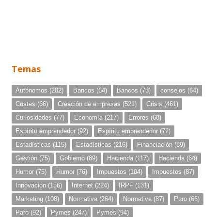
Temas
Autónomos
(202)
Bancos
(64)
Bancos
(73)
consejos
(64)
Costes
(66)
Creación de empresas
(521)
Crisis
(461)
Curiosidades
(77)
Economía
(217)
Errores
(68)
Espíritu emprendedor
(92)
Espíritu emprendedor
(72)
Estadísticas
(115)
Estadísticas
(216)
Financiación
(89)
Gestión
(75)
Gobierno
(89)
Hacienda
(117)
Hacienda
(64)
Humor
(75)
Humor
(76)
Impuestos
(104)
Impuestos
(87)
Innovación
(156)
Internet
(224)
IRPF
(131)
Marketing
(108)
Normativa
(264)
Normativa
(87)
Paro
(66)
Paro
(92)
Pymes
(247)
Pymes
(94)