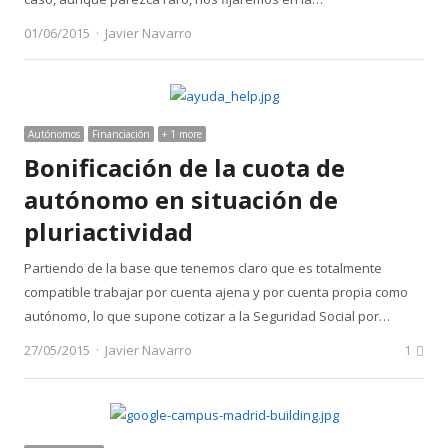
Author
01/06/2015
Javier Navarro
Autónomos
Financiación
+ 1 more
Bonificación de la cuota de
autónomo en situación de
pluriactividad
Partiendo de la base que tenemos claro que es totalmente
compatible trabajar por cuenta ajena y por cuenta propia como
autónomo, lo que supone cotizar a la Seguridad Social por…
Author
27/05/2015
Javier Navarro
1