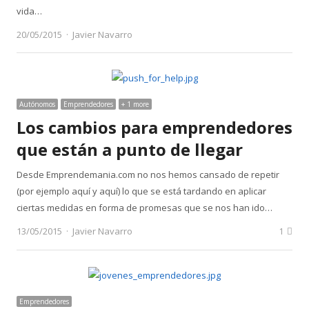
vida…
Author
20/05/2015
Javier Navarro
Autónomos
Emprendedores
+ 1 more
Los cambios para emprendedores
que están a punto de llegar
Desde Emprendemania.com no nos hemos cansado de repetir
(por ejemplo aquí y aquí) lo que se está tardando en aplicar
ciertas medidas en forma de promesas que se nos han ido…
Author
13/05/2015
Javier Navarro
1
Emprendedores