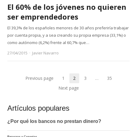
El 60% de los jóvenes no quieren
ser emprendedores
El 39,3% de los españoles menores de 30 años preferiría trabajar
por cuenta propia, y a sea creando su propia empresa (33,1%) o
como autónomo (6,2%) frente al 60,7% que…
Author
27/04/2015
Javier Navarro
Paginación
Previous page
1
2
3
…
35
Page
Page
Page
Page
de
Next page
entradas
Artículos populares