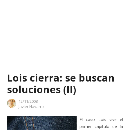
Lois cierra: se buscan
soluciones (II)
12/11/2008
Author
Javier Navarro
El caso Lois vive el
primer capítulo de la