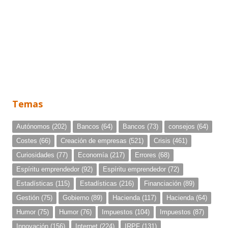
Temas
Autónomos
(202)
Bancos
(64)
Bancos
(73)
consejos
(64)
Costes
(66)
Creación de empresas
(521)
Crisis
(461)
Curiosidades
(77)
Economía
(217)
Errores
(68)
Espíritu emprendedor
(92)
Espíritu emprendedor
(72)
Estadísticas
(115)
Estadísticas
(216)
Financiación
(89)
Gestión
(75)
Gobierno
(89)
Hacienda
(117)
Hacienda
(64)
Humor
(75)
Humor
(76)
Impuestos
(104)
Impuestos
(87)
Innovación
(156)
Internet
(224)
IRPF
(131)