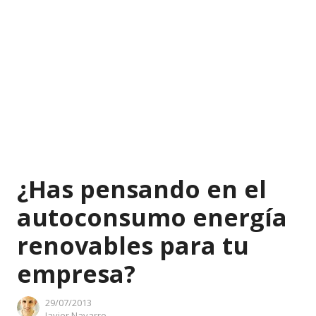
¿Has pensando en el
autoconsumo energía
renovables para tu
empresa?
29/07/2013
Author
Javier Navarro