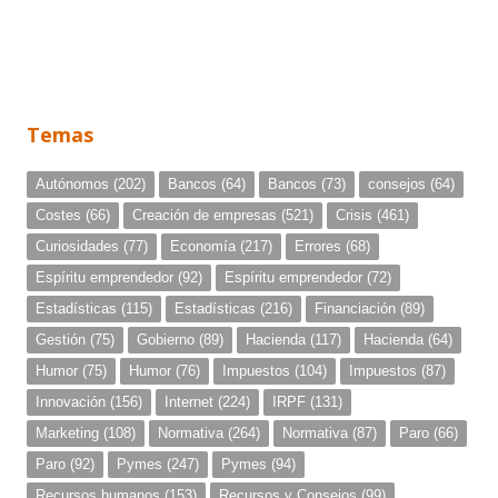
Temas
Autónomos
(202)
Bancos
(64)
Bancos
(73)
consejos
(64)
Costes
(66)
Creación de empresas
(521)
Crisis
(461)
Curiosidades
(77)
Economía
(217)
Errores
(68)
Espíritu emprendedor
(92)
Espíritu emprendedor
(72)
Estadísticas
(115)
Estadísticas
(216)
Financiación
(89)
Gestión
(75)
Gobierno
(89)
Hacienda
(117)
Hacienda
(64)
Humor
(75)
Humor
(76)
Impuestos
(104)
Impuestos
(87)
Innovación
(156)
Internet
(224)
IRPF
(131)
Marketing
(108)
Normativa
(264)
Normativa
(87)
Paro
(66)
Paro
(92)
Pymes
(247)
Pymes
(94)
Recursos humanos
(153)
Recursos y Consejos
(99)