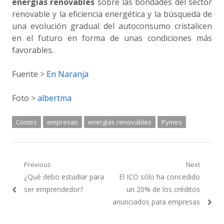
energías renovables
sobre las bondades del sector
renovable y la eficiencia energética y la búsqueda de
una evolución gradual del autoconsumo cristalicen
en el futuro en forma de unas condiciones más
favorables.
Fuente >
En Naranja
Foto >
albertma
Costes
empresas
energías renovables
Pymes
Navegación
Previous
Next
Previous
Next
¿Qué debo estudiar para
El ICO sólo ha concedido
de
post:
post:
ser emprendedor?
un 20% de los créditos
entradas
anunciados para empresas